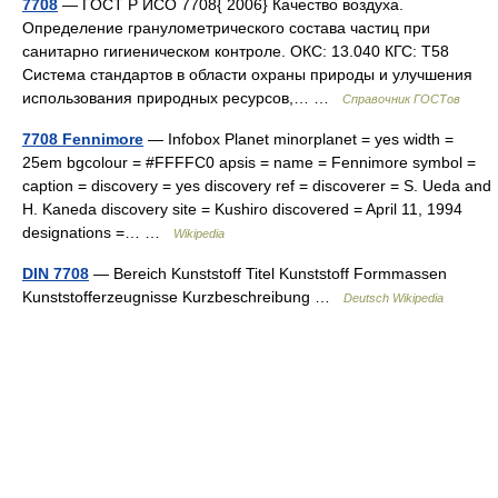
7708
— ГОСТ Р ИСО 7708{ 2006} Качество воздуха.
Определение гранулометрического состава частиц при
санитарно гигиеническом контроле. ОКС: 13.040 КГС: Т58
Система стандартов в области охраны природы и улучшения
использования природных ресурсов,… …
Справочник ГОСТов
7708 Fennimore
— Infobox Planet minorplanet = yes width =
25em bgcolour = #FFFFC0 apsis = name = Fennimore symbol =
caption = discovery = yes discovery ref = discoverer = S. Ueda and
H. Kaneda discovery site = Kushiro discovered = April 11, 1994
designations =… …
Wikipedia
DIN 7708
— Bereich Kunststoff Titel Kunststoff Formmassen
Kunststofferzeugnisse Kurzbeschreibung …
Deutsch Wikipedia