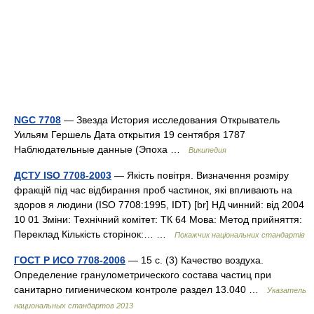
NGC 7708
— Звезда История исследования Открыватель
Уильям Гершель Дата открытия 19 сентября 1787
Наблюдательные данные (Эпоха …
Википедия
ДСТУ ISO 7708-2003
— Якість повітря. Визначення розміру
фракцій під час відбирання проб частинок, які впливають на
здоров я людини (ISO 7708:1995, IDT) [br] НД чинний: від 2004
10 01 Зміни: Технічний комітет: ТК 64 Мова: Метод прийняття:
Переклад Кількість сторінок:… …
Покажчик національних стандартів
ГОСТ Р ИСО 7708-2006
— 15 с. (3) Качество воздуха.
Определение гранулометрического состава частиц при
санитарно гигиеническом контроле раздел 13.040 …
Указатель
национальных стандартов 2013