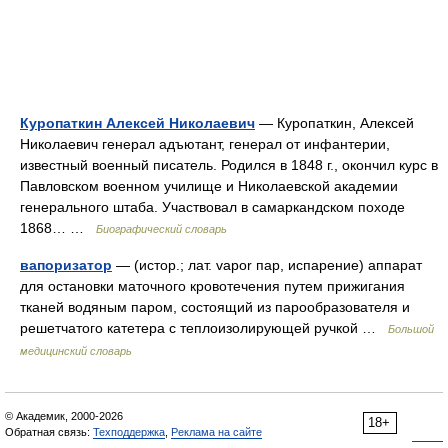
Куропаткин Алексей Николаевич
— Куропаткин, Алексей
Николаевич генерал адъютант, генерал от инфантерии,
известный военный писатель. Родился в 1848 г., окончил курс в
Павловском военном училище и Николаевской академии
генерального штаба. Участвовал в самаркандском походе
1868… …
Биографический словарь
вапоризатор
— (истор.; лат. vapor пар, испарение) аппарат
для остановки маточного кровотечения путем прижигания
тканей водяным паром, состоящий из парообразователя и
решетчатого катетера с теплоизолирующей ручкой …
Большой
медицинский словарь
© Академик, 2000-2026
18+
Обратная связь:
Техподдержка
,
Реклама на сайте