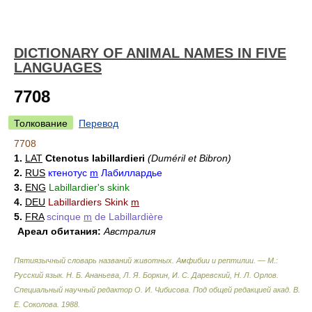
DICTIONARY OF ANIMAL NAMES IN FIVE
LANGUAGES
7708
Толкование
Перевод
7708
1.
LAT
Ctenotus labillardieri
(Duméril et Bibron)
2.
RUS
ктенотус
m
Лабиллардье
3.
ENG
Labillardier's skink
4.
DEU
Labillardiers Skink
m
5.
FRA
scinque
m
de Labillardière
Ареал обитания:
Австралия
Пятиязычный словарь названий животных. Амфибии и рептилии. — М.:
Русский язык
.
Н. Б. Ананьева, Л. Я. Боркин, И. С. Даревский, Н. Л. Орлов.
Специальный научный редактор О. И. Чибисова. Под общей редакцией акад. В.
Е. Соколова
.
1988
.